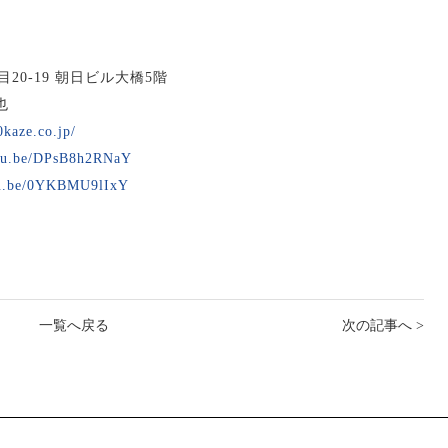
0-19 朝日ビル大橋5階
也
0kaze.co.jp/
utu.be/DPsB8h2RNaY
utu.be/0YKBMU9lIxY
一覧へ戻る
次の記事へ >