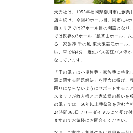
天光社は、1955年福岡県柳川市に創業
店を続け、今回49ホール目、同市に4
西エリアでは27ホール目の開設となり
では既存の3ホール（瓢箪山ホール、八
る「家族葬 千の風 東大阪菱江ホール」
㎞、車で約4分、近鉄バス菱江バス停か
なっています。
「千の風」は小規模葬・家族葬に特化
焉に関する問題解決」を理念に掲げ、
困りにならないようにサポートするこ
スタッフが故人様とご家族様の想いを
の風」では、66年以上葬祭業を営む当
24時間365日フリーダイヤルにて受
ますのでお気軽にお問合せください。
なお、ご案内・相談のみは費用を一切