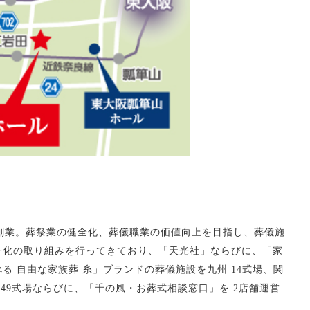
川市で創業。葬祭業の健全化、葬儀職業の価値向上を目指し、葬儀施
一化の取り組みを行ってきており、「天光社」ならびに、「家
る 自由な家族葬 糸」ブランドの葬儀施設を九州 14式場、関
の計49式場ならびに、「千の風・お葬式相談窓口」を 2店舗運営