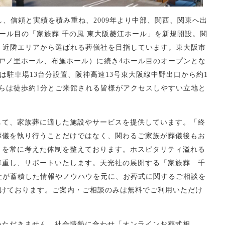
し、信頼と実績を積み重ね、2009年より中部、関西、関東へ出
ホール目の「家族葬 千の風 東大阪菱江ホール」を新規開設。関
、近隣エリアから選ばれる葬儀社を目指しています。東大阪市
戸ノ里ホール、布施ホール）に続き4ホール目のオープンとな
は駐車場13台分設置、阪神高速13号東大阪線中野出口から約1
らは徒歩約1分とご来館される皆様がアクセスしやすい立地と
して、家族葬に適した施設やサービスを提供しています。「終
葬儀を執り行うことだけではなく、関わるご家族が葬儀後もお
とを常に考えた体制を整えております。ホスピタリティ溢れる
尊重し、サポートいたします。天光社の展開する「家族葬 千
社が蓄積した情報やノウハウを元に、お葬式に関するご相談を
け付けております。ご案内・ご相談のみは無料でご利用いただけ
いただきません。社会情勢に合わせ「オンラインお葬式相