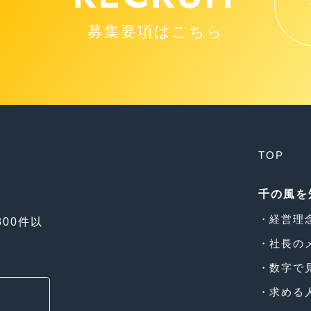
募集要項はこちら
TOP
千の風を
経営理
00件以
社長の
数字で
求める