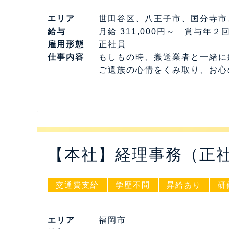
エリア
世田谷区、八王子市、国分寺市
給与
月給 311,000円～ 賞与年２
雇⽤形態
正社員
仕事内容
もしもの時、搬送業者と一緒に
ご遺族の心情をくみ取り、お心
【本社】経理事務（正
交通費支給
学歴不問
昇給あり
研
エリア
福岡市