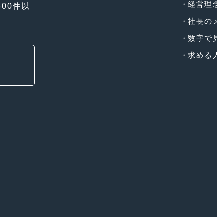
経営理
00件以
社長の
数字で
求める